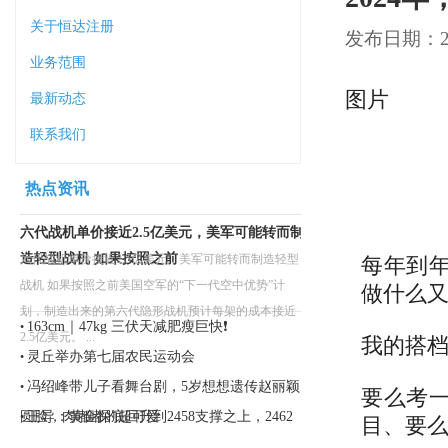
关于恒达注册
发布日期：202
业务范围
图片
最新动态
联系我们
热点资讯
六代战机单价接近2.5亿美元，美军可能转而制
造轻型战机 如果按照之前
六代战机单价接近2.5亿美元，美军可能转而制造轻型
每年到
战机 如果按照之前美国空军的“下一代空中优势”计
做什么
划，制造出来的第六代隐形战机预计每架的成本接近
163cm｜47kg 三伏天减肥瘦巨快❗️
•
2.5亿美元。 ...
我的搭
灵丘举办第七届农民运动会
•
冯绍峰带儿子看舞台剧，5岁想想遗传赵丽颖
•
要么考
圆脸，肉嘟嘟的超可爱
王导：黄金探底回升到2458支撑之上，2462
•
目、要
直接多