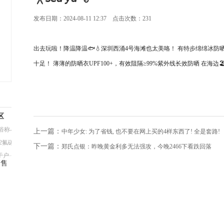
发布日期：2024-08-11 12:37 点击次数：231
出去玩啦！降温降温🐟💧深圳西涌4号海滩也太美咯！ 有特步绵绵冰
十足！ 薄薄的防晒衣UPF100+，有效阻隔≥99%紫外线长效防晒 在海
区
称--
上一篇：
中年少女: 为了省钱, 也不要在网上买的4样东西了! 全是套路!
2氟碳
下一篇：
郑氏点银：昨晚黄金利多无法强攻，今晚2466下看跌回落
于户
销售