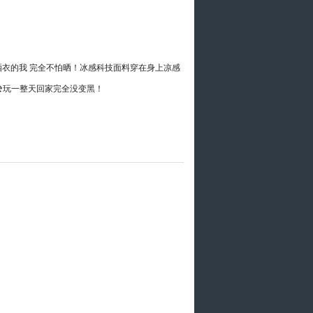
防晒衣的我 完全不怕晒！冰感科技面料穿在身上凉感
边🏖玩一整天回家完全没变黑！