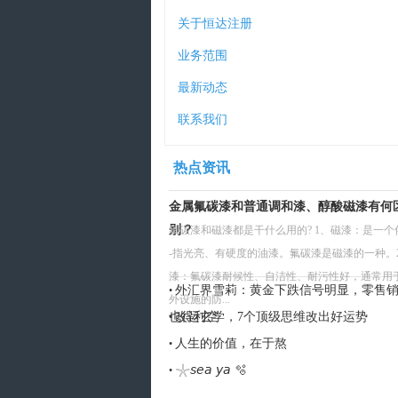
关于恒达注册
业务范围
最新动态
联系我们
热点资讯
金属氟碳漆和普通调和漆、醇酸磁漆有何
别？
氟碳漆和磁漆都是干什么用的? 1、磁漆：是一个俗
-指光亮、有硬度的油漆。氟碳漆是磁漆的一种。
漆：氟碳漆耐候性、自洁性、耐污性好，通常用
外汇界雪莉：黄金下跌信号明显，零售
•
外设施的防...
也得利空
改运玄学，7个顶级思维改出好运势
•
人生的价值，在于熬
•
𓇼𝘴𝘦𝘢 𝘺𝘢 🫧
•