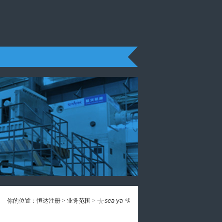
你的位置：
恒达注册
>
业务范围
> 𓇼𝘴𝘦𝘢 𝘺𝘢 🫧