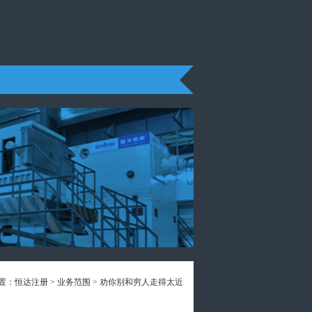
置：
恒达注册
>
业务范围
> 劝你别和穷人走得太近