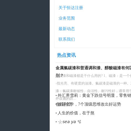
关于恒达注册
业务范围
最新动态
联系我们
热点资讯
金属氟碳漆和普通调和漆、醇酸磁漆有何
别？
氟碳漆和磁漆都是干什么用的? 1、磁漆：是一个俗
-指光亮、有硬度的油漆。氟碳漆是磁漆的一种。
漆：氟碳漆耐候性、自洁性、耐污性好，通常用
外汇界雪莉：黄金下跌信号明显，零售
•
外设施的防...
也得利空
改运玄学，7个顶级思维改出好运势
•
人生的价值，在于熬
•
𓇼𝘴𝘦𝘢 𝘺𝘢 🫧
•