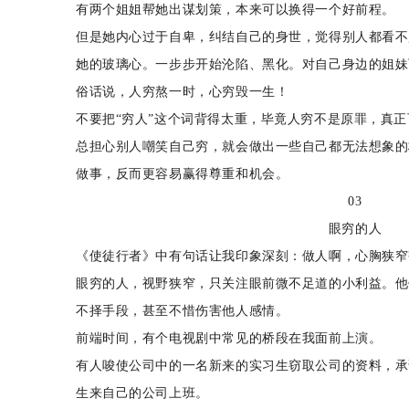
有两个姐姐帮她出谋划策，本来可以换得一个好前程。
但是她内心过于自卑，纠结自己的身世，觉得别人都看不
她的玻璃心。一步步开始沦陷、黑化。对自己身边的姐妹
俗话说，人穷熬一时，心穷毁一生！
不要把“穷人”这个词背得太重，毕竟人穷不是原罪，真
总担心别人嘲笑自己穷，就会做出一些自己都无法想象的
做事，反而更容易赢得尊重和机会。
03
眼穷的人
《使徒行者》中有句话让我印象深刻：做人啊，心胸狭窄
眼穷的人，视野狭窄，只关注眼前微不足道的小利益。他
不择手段，甚至不惜伤害他人感情。
前端时间，有个电视剧中常见的桥段在我面前上演。
有人唆使公司中的一名新来的实习生窃取公司的资料，承
生来自己的公司上班。