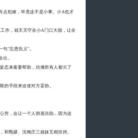
有点犯难，毕竟这不是小事。小A也才
找工作，就天天守在小A门口大闹，让全
句“忘恩负义”。
给出。
姿态来索要帮助，仿佛所有人都欠了
限的手段来迫使对方妥协。
心穷，会让一个人彻底沦陷，因为这
，和甄嬛、沈梅庄三姐妹互相扶持。