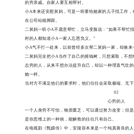
的穷亲戚。自家人要互相帮衬。
小A本来还安慰舅妈，可是一听要给她家的儿子找工作，
在公司站稳脚跟。
二舅妈一听小A不愿意帮忙，立马变脸说：“如果不帮忙
村的人都知道小A一家人忘恩负义。”
小A气不打一处来，以前曾经多次帮二舅妈一家，却换来一
二舅妈完全把小A当作了自己的摇钱树，只想索取，不想
志穷的人，从来不想办法提升自己，却以一种理直气壮的
她一样。
当对方不满足他们的要求时，他们往往会采取极端、无下
02
心穷的人
一个人身穷不可怕，物质匮乏，可以通过努力改变；但是
是你思维上的一种病，能解救的往往只有自己。
在电视剧《甄嬛传》中，安陵容本来是一个纯真善良的人