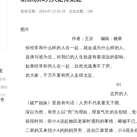
发布日期：2024-07-22 05:24 点击次数：108
图片
作者：王京 编辑：糖果
你经常和什么样的人在一起，就会成为什么样的人。
选择与谁为伍，对我们的人生轨迹有着深远的影响。
如果经常和穷人在一起，自然也逃离不了穷。
区
劝大家，千万不要和穷人走得太近。
称--
01
2氟碳
志穷的人
于户
销售
《破产姐妹》里面有句话：人穷不代表要无下限。
深以为然，有些人以“穷”为理由，理直气壮的去犯错，
前段时间，听小A说起她回老家时遇到的事情，唏嘘不已
二舅妈又来找小A的妈妈哭穷，说自己家里难，小A现在