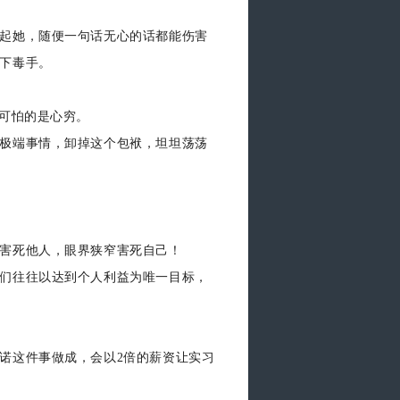
起她，随便一句话无心的话都能伤害
下毒手。
正可怕的是心穷。
极端事情，卸掉这个包袱，坦坦荡荡
害死他人，眼界狭窄害死自己！
们往往以达到个人利益为唯一目标，
诺这件事做成，会以2倍的薪资让实习