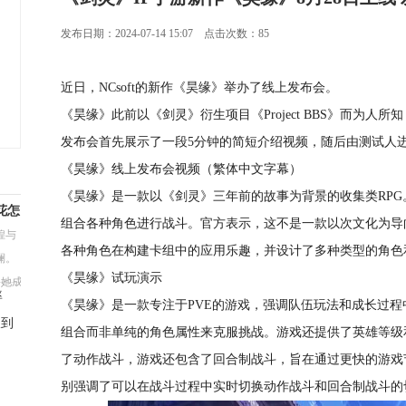
发布日期：2024-07-14 15:07 点击次数：85
近日，NCsoft的新作《昊缘》举办了线上发布会。
《昊缘》此前以《剑灵》衍生项目《Project BBS》而为
发布会首先展示了一段5分钟的简短介绍视频，随后由测试人
《昊缘》线上发布会视频（繁体中文字幕）
《昊缘》是一款以《剑灵》三年前的故事为背景的收集类RP
花怎
组合各种角色进行战斗。官方表示，这不是一款以次文化为导
煌与
各种角色在构建卡组中的应用乐趣，并设计了多种类型的角色
澜。
《昊缘》试玩演示
，她成
率
《昊缘》是一款专注于PVE的游戏，强调队伍玩法和成长过程
收到
组合而非单纯的角色属性来克服挑战。游戏还提供了英雄等级
了动作战斗，游戏还包含了回合制战斗，旨在通过更快的游戏
别强调了可以在战斗过程中实时切换动作战斗和回合制战斗的