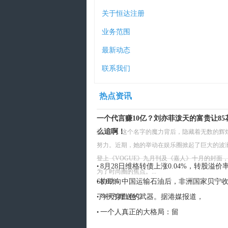
关于恒达注册
业务范围
最新动态
联系我们
热点资讯
一个代言赚10亿？刘亦菲泼天的富贵让85
么追啊！
刘亦菲，这个名字的魔力背后，隐藏着无数的辉
努力。近期，她的举动在娱乐圈掀起了巨大的波
登上《VOGUE》九月刊及《嘉人》十月的封面
8月28日维格转债上涨0.04%，转股溢价
•
为了时尚圈的焦点。...
68.89%
协助向中国运输石油后，非洲国家贝宁
•
了中方赠送的武器。据港媒报道，
今天穿白色🤍
•
一个人真正的大格局：留
•