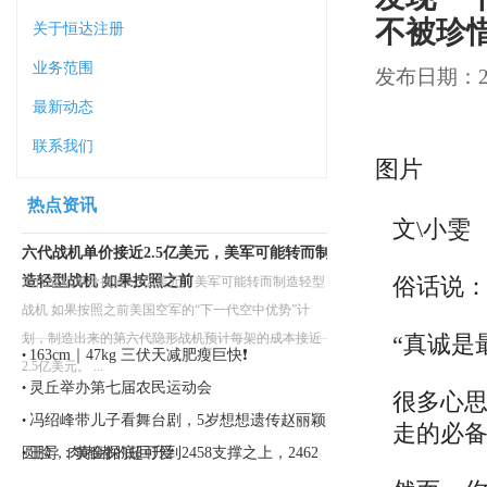
不被珍
关于恒达注册
业务范围
发布日期：202
最新动态
联系我们
图片
热点资讯
文\小雯
六代战机单价接近2.5亿美元，美军可能转而制
造轻型战机 如果按照之前
俗话说
六代战机单价接近2.5亿美元，美军可能转而制造轻型
战机 如果按照之前美国空军的“下一代空中优势”计
划，制造出来的第六代隐形战机预计每架的成本接近
“真诚是
163cm｜47kg 三伏天减肥瘦巨快❗️
•
2.5亿美元。 ...
灵丘举办第七届农民运动会
•
很多心
冯绍峰带儿子看舞台剧，5岁想想遗传赵丽颖
•
走的必
圆脸，肉嘟嘟的超可爱
王导：黄金探底回升到2458支撑之上，2462
•
直接多