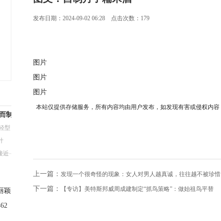
发布日期：2024-09-02 06:28 点击次数：179
图片
图片
图片
本站仅提供存储服务，所有内容均由用户发布，如发现有害或侵权内容
转而制
轻型
计
接近
上一篇：
发现一个很奇怪的现象：女人对男人越真诚，往往越不被珍惜
下一篇：
【专访】美特斯邦威周成建制定“抓鸟策略”：做始祖鸟平替
丽颖
62