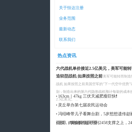
关于恒达注册
业务范围
最新动态
联系我们
热点资讯
六代战机单价接近2.5亿美元，美军可能
造轻型战机 如果按照之前
六代战机单价接近2.5亿美元，美军可能转而制造
战机 如果按照之前美国空军的“下一代空中优势”
划，制造出来的第六代隐形战机预计每架的成本
163cm｜47kg 三伏天减肥瘦巨快❗️
•
2.5亿美元。 ...
灵丘举办第七届农民运动会
•
冯绍峰带儿子看舞台剧，5岁想想遗传赵
•
圆脸，肉嘟嘟的超可爱
王导：黄金探底回升到2458支撑之上，24
•
直接多